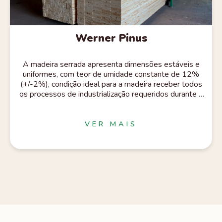
Werner Pinus
A madeira serrada apresenta dimensões estáveis e
uniformes, com teor de umidade constante de 12%
(+/-2%), condição ideal para a madeira receber todos
os processos de industrialização requeridos durante a
fabricação de um produto. Esta madeira pode receber
os processos: -Aparelhamento (S4S), onde os quatro
lados da peça são aplainados para obter uma
VER MAIS
superfície lisa e uniforme. Este processo é essencial
para projetos onde a estética e o acabamento da
madeira são importantes. As classes ideais para este
processo são de 1 a 3; - Tratamento em autoclave: A
madeira tratada passa por um processo físico-químico
que aumenta a vida útil da madeira, protegendo-a
contra o apodrecimento e o ataque de fungos e
pragas. Esta é a solução ideal para madeiras que
ficam expostas.