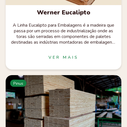
Werner Eucalipto
A Linha Eucalipto para Embalagens é a madeira que
passa por um processo de industrialização onde as
toras são serradas em componentes de paletes
destinadas as indústrias montadoras de embalagens.
A tora utilizada para esta finalidade, apresenta baixa
densidade por ser de florestas jovens e ter diâmetro
VER MAIS
de 200 a 300 mm. Apresenta dimensões uniformes e
geralmente não passa pelo processo de secagem em
estufa.
Pinus